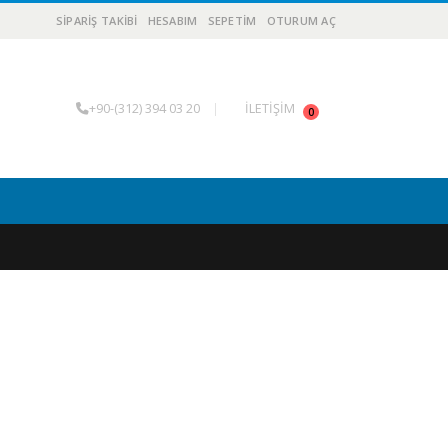
SIPARIŞ TAKIBI
HESABIM
SEPETIM
OTURUM AÇ
+90-(312) 394 03 20
|
İLETİŞİM
0