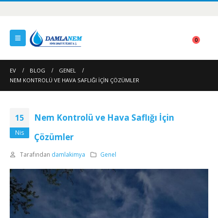
0
EV
BLOG
GENEL
NEM KONTROLÜ VE HAVA SAFLIĞI İÇIN ÇÖZÜMLER
Nem Kontrolü ve Hava Saflığı İçin
15
Nis
Çözümler
Tarafından
damlakimya
Genel