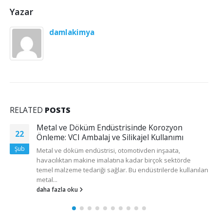
Yazar
damlakimya
RELATED
POSTS
risinde Korozyon
Granül Aktif Karbon Nedir
06
Silikajel Kullanımı
Granül aktif karbon (GAC), yüks
Tem
otomotivden inşaata,
gözenekli yapısı sayesinde çeşit
na kadar birçok sektörde
uygulamalarda kullanılan etkili 
r. Bu endüstrilerde kullanılan
daha fazla oku