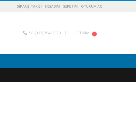
SIPARIŞ TAKIBI
HESABIM
SEPETIM
OTURUM AÇ
+90-(312) 394 03 20
|
İLETİŞİM
0