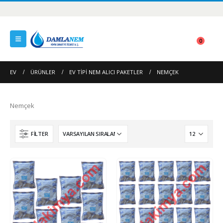
0
EV
ÜRÜNLER
EV TIPI NEM ALICI PAKETLER
NEMÇEK
Nemçek
FILTER