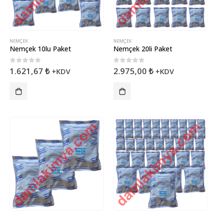
NEMÇEK
NEMÇEK
Nemçek 10lu Paket
Nemçek 20li Paket
0
5 üzerinden
0
5 üzerinden
1.621,67
₺
2.975,00
₺
+KDV
+KDV