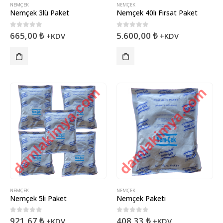
NEMÇEK
NEMÇEK
Nemçek 3lü Paket
Nemçek 40lı Fırsat Paket
0
5 üzerinden
0
5 üzerinden
665,00
₺
5.600,00
₺
+KDV
+KDV
NEMÇEK
NEMÇEK
Nemçek 5li Paket
Nemçek Paketi
0
5 üzerinden
0
5 üzerinden
921,67
₺
408,33
₺
+KDV
+KDV