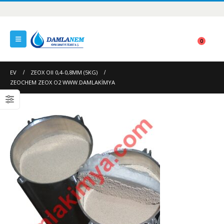
0
EV
ZEOX OII 0,4-0,8MM (5KG)
ZEOCHEM ZEOX O2 WWW.DAMLAKIMYA