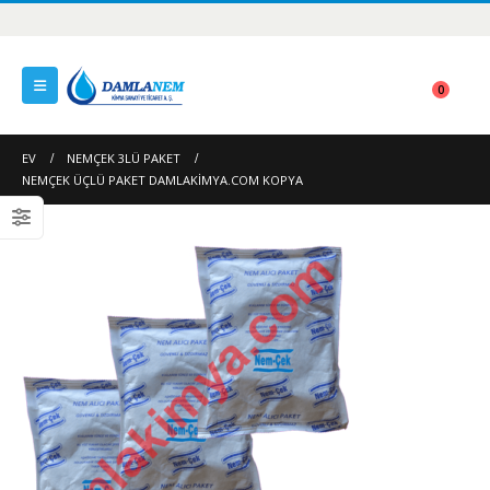
0
EV
NEMÇEK 3LÜ PAKET
NEMÇEK ÜÇLÜ PAKET DAMLAKIMYA.COM KOPYA