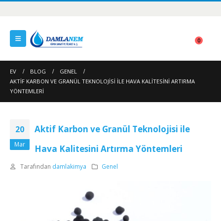
0
EV
BLOG
GENEL
AKTIF KARBON VE GRANÜL TEKNOLOJISI ILE HAVA KALITESINI ARTIRMA
YÖNTEMLERI
Aktif Karbon ve Granül Teknolojisi ile
20
Mar
Hava Kalitesini Artırma Yöntemleri
Tarafından
damlakimya
Genel