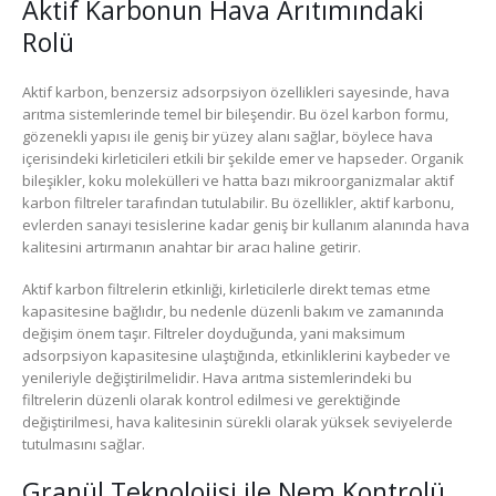
Aktif Karbonun Hava Arıtımındaki
Rolü
Aktif karbon, benzersiz adsorpsiyon özellikleri sayesinde, hava
arıtma sistemlerinde temel bir bileşendir. Bu özel karbon formu,
gözenekli yapısı ile geniş bir yüzey alanı sağlar, böylece hava
içerisindeki kirleticileri etkili bir şekilde emer ve hapseder. Organik
bileşikler, koku molekülleri ve hatta bazı mikroorganizmalar aktif
karbon filtreler tarafından tutulabilir. Bu özellikler, aktif karbonu,
evlerden sanayi tesislerine kadar geniş bir kullanım alanında hava
kalitesini artırmanın anahtar bir aracı haline getirir.
Aktif karbon filtrelerin etkinliği, kirleticilerle direkt temas etme
kapasitesine bağlıdır, bu nedenle düzenli bakım ve zamanında
değişim önem taşır. Filtreler doyduğunda, yani maksimum
adsorpsiyon kapasitesine ulaştığında, etkinliklerini kaybeder ve
yenileriyle değiştirilmelidir. Hava arıtma sistemlerindeki bu
filtrelerin düzenli olarak kontrol edilmesi ve gerektiğinde
değiştirilmesi, hava kalitesinin sürekli olarak yüksek seviyelerde
tutulmasını sağlar.
Granül Teknolojisi ile Nem Kontrolü