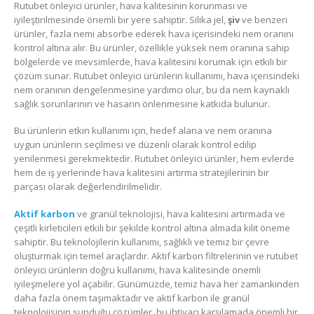
Rutubet önleyici ürünler, hava kalitesinin korunması ve
iyileştirilmesinde önemli bir yere sahiptir. Silika jel,
şiv
ve benzeri
ürünler, fazla nemi absorbe ederek hava içerisindeki nem oranını
kontrol altına alır. Bu ürünler, özellikle yüksek nem oranına sahip
bölgelerde ve mevsimlerde, hava kalitesini korumak için etkili bir
çözüm sunar. Rutubet önleyici ürünlerin kullanımı, hava içerisindeki
nem oranının dengelenmesine yardımcı olur, bu da nem kaynaklı
sağlık sorunlarının ve hasarın önlenmesine katkıda bulunur.
Bu ürünlerin etkin kullanımı için, hedef alana ve nem oranına
uygun ürünlerin seçilmesi ve düzenli olarak kontrol edilip
yenilenmesi gerekmektedir. Rutubet önleyici ürünler, hem evlerde
hem de iş yerlerinde hava kalitesini artırma stratejilerinin bir
parçası olarak değerlendirilmelidir.
Aktif karbon
ve granül teknolojisi, hava kalitesini artırmada ve
çeşitli kirleticileri etkili bir şekilde kontrol altına almada kilit öneme
sahiptir. Bu teknolojilerin kullanımı, sağlıklı ve temiz bir çevre
oluşturmak için temel araçlardır. Aktif karbon filtrelerinin ve rutubet
önleyici ürünlerin doğru kullanımı, hava kalitesinde önemli
iyileşmelere yol açabilir. Günümüzde, temiz hava her zamankinden
daha fazla önem taşımaktadır ve aktif karbon ile granül
teknolojisinin sunduğu çözümler, bu ihtiyacı karşılamada önemli bir