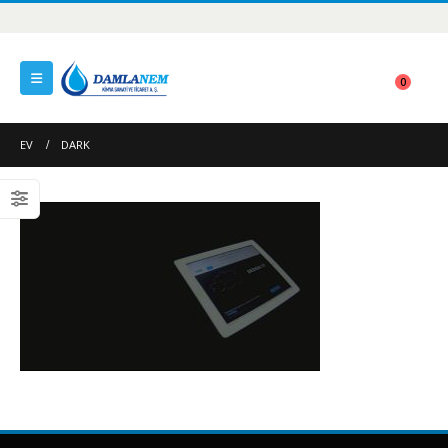
0
EV
DARK