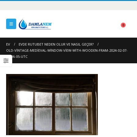
0
EV
EVDE RUTUBET NEDEN OLUR VE NASIL GEÇER?
OLD-VINTAGE-MEDIEVAL-WINDOW-VIEW-WITH-WOODEN-FRAM-2024-02-07-
15-06-05-UTC