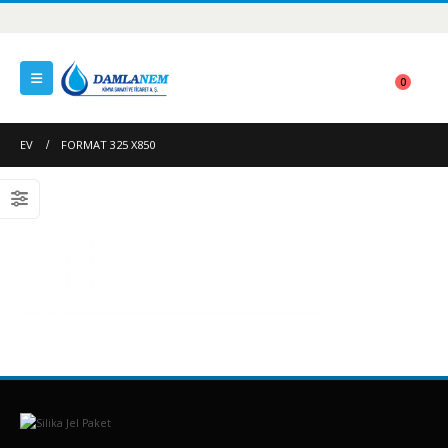
0
EV
FORMAT 325 X850