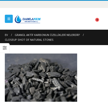
0
EV
GRANÜL AKTIF KARBONUN ÖZELLIKLERI NELERDIR?
CLOSEUP SHOT OF NATURAL STONES