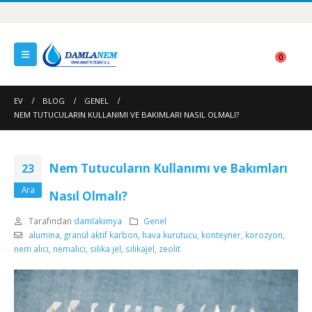
0
EV
BLOG
GENEL
NEM TUTUCULARIN KULLANIMI VE BAKIMLARI NASIL OLMALI?
Nem Tutucuların Kullanımı ve Bakımları
23
Ara
Nasıl Olmalı?
Tarafından
damlakimya
Genel
alumina
,
granül aktif karbon
,
hava kurutucu
,
konteyner
,
korozyon
,
nem alıcı
,
nemalıcı
,
silika jel
,
silikajel
,
zeolit