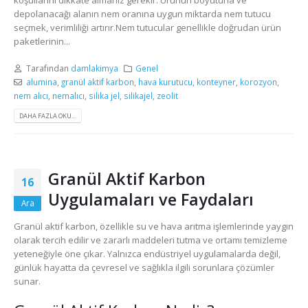
koşullarını dikkate almanız gerekir. Ürünün boyutuna ve
depolanacağı alanın nem oranına uygun miktarda nem tutucu
seçmek, verimliliği artırır.Nem tutucular genellikle doğrudan ürün
paketlerinin...
Tarafından
damlakimya
Genel
alumina
,
granül aktif karbon
,
hava kurutucu
,
konteyner
,
korozyon
,
nem alıcı
,
nemalıcı
,
silika jel
,
silikajel
,
zeolit
DAHA FAZLA OKU...
Granül Aktif Karbon
16
Uygulamaları ve Faydaları
Ara
Granül aktif karbon, özellikle su ve hava arıtma işlemlerinde yaygın
olarak tercih edilir ve zararlı maddeleri tutma ve ortamı temizleme
yeteneğiyle öne çıkar. Yalnızca endüstriyel uygulamalarda değil,
günlük hayatta da çevresel ve sağlıkla ilgili sorunlara çözümler
sunar.