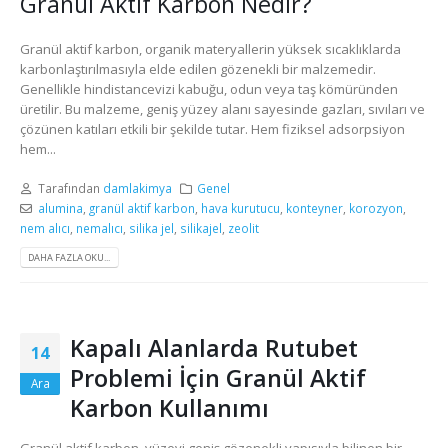
Granül Aktif Karbon Nedir?
Granül aktif karbon, organik materyallerin yüksek sıcaklıklarda
karbonlaştırılmasıyla elde edilen gözenekli bir malzemedir.
Genellikle hindistancevizi kabuğu, odun veya taş kömüründen
üretilir. Bu malzeme, geniş yüzey alanı sayesinde gazları, sıvıları ve
çözünen katıları etkili bir şekilde tutar. Hem fiziksel adsorpsiyon
hem...
Tarafından
damlakimya
Genel
alumina
,
granül aktif karbon
,
hava kurutucu
,
konteyner
,
korozyon
,
nem alıcı
,
nemalıcı
,
silika jel
,
silikajel
,
zeolit
DAHA FAZLA OKU...
Kapalı Alanlarda Rutubet
14
Problemi İçin Granül Aktif
Ara
Karbon Kullanımı