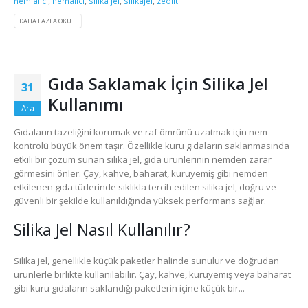
nem alıcı
,
nemalıcı
,
silika jel
,
silikajel
,
zeolit
DAHA FAZLA OKU...
Gıda Saklamak İçin Silika Jel
31
Kullanımı
Ara
Gıdaların tazeliğini korumak ve raf ömrünü uzatmak için nem
kontrolü büyük önem taşır. Özellikle kuru gıdaların saklanmasında
etkili bir çözüm sunan silika jel, gıda ürünlerinin nemden zarar
görmesini önler. Çay, kahve, baharat, kuruyemiş gibi nemden
etkilenen gıda türlerinde sıklıkla tercih edilen silika jel, doğru ve
güvenli bir şekilde kullanıldığında yüksek performans sağlar.
Silika Jel Nasıl Kullanılır?
Silika jel, genellikle küçük paketler halinde sunulur ve doğrudan
ürünlerle birlikte kullanılabilir. Çay, kahve, kuruyemiş veya baharat
gibi kuru gıdaların saklandığı paketlerin içine küçük bir...