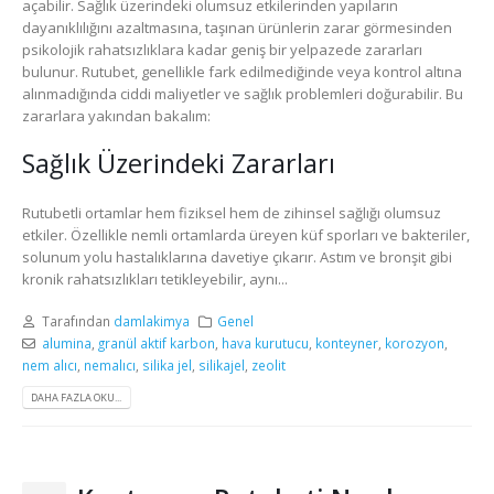
açabilir. Sağlık üzerindeki olumsuz etkilerinden yapıların
dayanıklılığını azaltmasına, taşınan ürünlerin zarar görmesinden
psikolojik rahatsızlıklara kadar geniş bir yelpazede zararları
bulunur. Rutubet, genellikle fark edilmediğinde veya kontrol altına
alınmadığında ciddi maliyetler ve sağlık problemleri doğurabilir. Bu
zararlara yakından bakalım:
Sağlık Üzerindeki Zararları
Rutubetli ortamlar hem fiziksel hem de zihinsel sağlığı olumsuz
etkiler. Özellikle nemli ortamlarda üreyen küf sporları ve bakteriler,
solunum yolu hastalıklarına davetiye çıkarır. Astım ve bronşit gibi
kronik rahatsızlıkları tetikleyebilir, aynı...
Tarafından
damlakimya
Genel
alumina
,
granül aktif karbon
,
hava kurutucu
,
konteyner
,
korozyon
,
nem alıcı
,
nemalıcı
,
silika jel
,
silikajel
,
zeolit
DAHA FAZLA OKU...