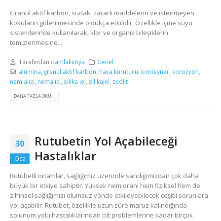
Granül aktif karbon, sudaki zararlı maddelerin ve istenmeyen
kokuların giderilmesinde oldukça etkilidir. Özellikle içme suyu
sistemlerinde kullanılarak, klor ve organik bileşiklerin
temizlenmesine...
Tarafından
damlakimya
Genel
alumina
,
granül aktif karbon
,
hava kurutucu
,
konteyner
,
korozyon
,
nem alıcı
,
nemalıcı
,
silika jel
,
silikajel
,
zeolit
DAHA FAZLA OKU...
Rutubetin Yol Açabileceği
30
Hastalıklar
Oca
Rutubetli ortamlar, sağlığımız üzerinde sandığımızdan çok daha
büyük bir etkiye sahiptir. Yüksek nem oranı hem fiziksel hem de
zihinsel sağlığımızı olumsuz yönde etkileyebilecek çeşitli sorunlara
yol açabilir. Rutubet, özellikle uzun süre maruz kalındığında
solunum yolu hastalıklarından cilt problemlerine kadar birçok