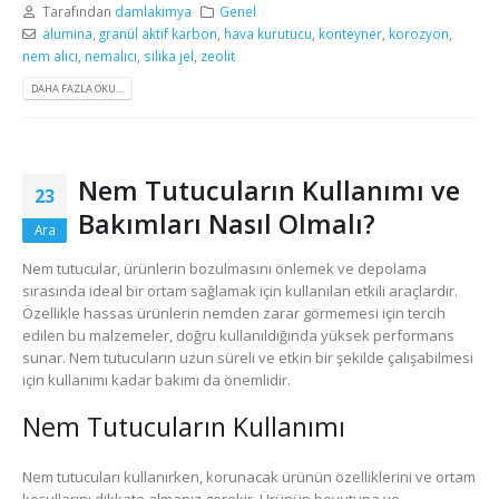
Tarafından
damlakimya
Genel
alumina
,
granül aktif karbon
,
hava kurutucu
,
konteyner
,
korozyon
,
nem alıcı
,
nemalıcı
,
silika jel
,
zeolit
DAHA FAZLA OKU...
Nem Tutucuların Kullanımı ve
23
Bakımları Nasıl Olmalı?
Ara
Nem tutucular, ürünlerin bozulmasını önlemek ve depolama
sırasında ideal bir ortam sağlamak için kullanılan etkili araçlardır.
Özellikle hassas ürünlerin nemden zarar görmemesi için tercih
edilen bu malzemeler, doğru kullanıldığında yüksek performans
sunar. Nem tutucuların uzun süreli ve etkin bir şekilde çalışabilmesi
için kullanımı kadar bakımı da önemlidir.
Nem Tutucuların Kullanımı
Nem tutucuları kullanırken, korunacak ürünün özelliklerini ve ortam