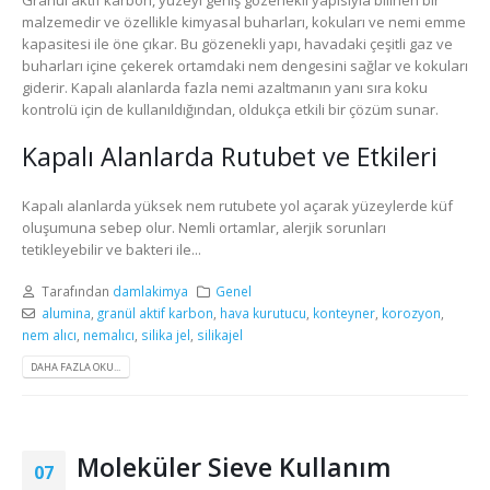
Granül aktif karbon, yüzeyi geniş gözenekli yapısıyla bilinen bir
malzemedir ve özellikle kimyasal buharları, kokuları ve nemi emme
kapasitesi ile öne çıkar. Bu gözenekli yapı, havadaki çeşitli gaz ve
buharları içine çekerek ortamdaki nem dengesini sağlar ve kokuları
giderir. Kapalı alanlarda fazla nemi azaltmanın yanı sıra koku
kontrolü için de kullanıldığından, oldukça etkili bir çözüm sunar.
Kapalı Alanlarda Rutubet ve Etkileri
Kapalı alanlarda yüksek nem rutubete yol açarak yüzeylerde küf
oluşumuna sebep olur. Nemli ortamlar, alerjik sorunları
tetikleyebilir ve bakteri ile...
Tarafından
damlakimya
Genel
alumina
,
granül aktif karbon
,
hava kurutucu
,
konteyner
,
korozyon
,
nem alıcı
,
nemalıcı
,
silika jel
,
silikajel
DAHA FAZLA OKU...
Moleküler Sieve Kullanım
07