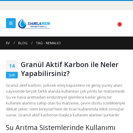
0
EV
BLOG
TAG -
NEMALICI
Granül Aktif Karbon ile Neler
14
Yapabilirsiniz?
Şub
Granül aktif karbon, yüksek emiş kapasitesi ve geniş yüzey alanı
sayesinde birçok farklı alanda kullanılan çok yönlü bir malzemedir.
Su ve hava arıtmadan endüstriyel işlemlere kadar geniş bir
kullanım alanına sahip olan bu malzeme, çevre dostu özellikleriyle
dikkat çeker. Hem bireysel hem de ticari kullanımda etkili sonuçlar
sunar. Granül aktif karbonun başlıca kullanım alanları şunlardır:
Su Arıtma Sistemlerinde Kullanımı