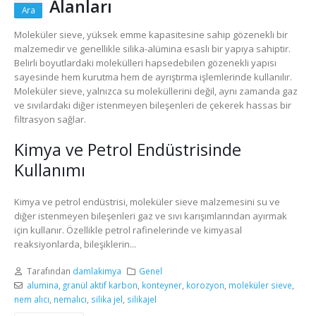
Alanları
Ara
Moleküler sieve, yüksek emme kapasitesine sahip gözenekli bir
malzemedir ve genellikle silika-alümina esaslı bir yapıya sahiptir.
Belirli boyutlardaki molekülleri hapsedebilen gözenekli yapısı
sayesinde hem kurutma hem de ayrıştırma işlemlerinde kullanılır.
Moleküler sieve, yalnızca su moleküllerini değil, aynı zamanda gaz
ve sıvılardaki diğer istenmeyen bileşenleri de çekerek hassas bir
filtrasyon sağlar.
Kimya ve Petrol Endüstrisinde
Kullanımı
Kimya ve petrol endüstrisi, moleküler sieve malzemesini su ve
diğer istenmeyen bileşenleri gaz ve sıvı karışımlarından ayırmak
için kullanır. Özellikle petrol rafinelerinde ve kimyasal
reaksiyonlarda, bileşiklerin...
Tarafından
damlakimya
Genel
alumina
,
granül aktif karbon
,
konteyner
,
korozyon
,
moleküler sieve
,
nem alıcı
,
nemalıcı
,
silika jel
,
silikajel