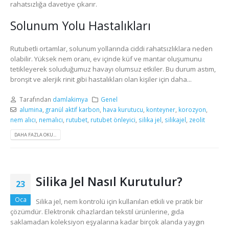
rahatsızlığa davetiye çıkarır.
Solunum Yolu Hastalıkları
Rutubetli ortamlar, solunum yollarında ciddi rahatsızlıklara neden
olabilir. Yüksek nem oranı, ev içinde küf ve mantar oluşumunu
tetikleyerek soluduğumuz havayı olumsuz etkiler. Bu durum astım,
bronşit ve alerjik rinit gibi hastalıkları olan kişiler için daha...
Tarafından
damlakimya
Genel
alumina
,
granül aktif karbon
,
hava kurutucu
,
konteyner
,
korozyon
,
nem alıcı
,
nemalıcı
,
rutubet
,
rutubet önleyici
,
silika jel
,
silikajel
,
zeolit
DAHA FAZLA OKU...
Silika Jel Nasıl Kurutulur?
23
Oca
Silika jel, nem kontrolü için kullanılan etkili ve pratik bir
çözümdür. Elektronik cihazlardan tekstil ürünlerine, gıda
saklamadan koleksiyon eşyalarına kadar birçok alanda yaygın