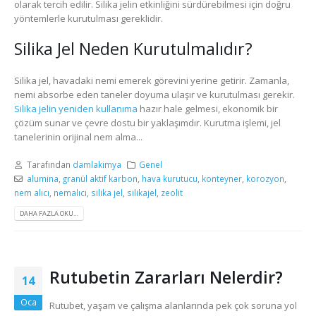
olarak tercih edilir. Silika jelin etkinliğini sürdürebilmesi için doğru
yöntemlerle kurutulması gereklidir.
Silika Jel Neden Kurutulmalıdır?
Silika jel, havadaki nemi emerek görevini yerine getirir. Zamanla,
nemi absorbe eden taneler doyuma ulaşır ve kurutulması gerekir.
Silika jelin yeniden kullanıma
hazır hale gelmesi, ekonomik bir
çözüm sunar ve çevre dostu bir yaklaşımdır. Kurutma işlemi, jel
tanelerinin orijinal nem alma...
Tarafından
damlakimya
Genel
alumina
,
granül aktif karbon
,
hava kurutucu
,
konteyner
,
korozyon
,
nem alıcı
,
nemalıcı
,
silika jel
,
silikajel
,
zeolit
DAHA FAZLA OKU...
Rutubetin Zararları Nelerdir?
14
Oca
Rutubet, yaşam ve çalışma alanlarında pek çok soruna yol