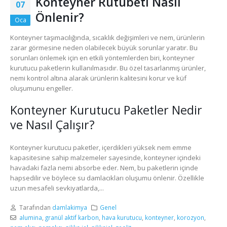
Konteyner Rutubeti Nasıl
07
Önlenir?
Oca
Konteyner taşımacılığında, sıcaklık değişimleri ve nem, ürünlerin
zarar görmesine neden olabilecek büyük sorunlar yaratır. Bu
sorunları önlemek için en etkili yöntemlerden biri, konteyner
kurutucu paketlerin kullanılmasıdır. Bu özel tasarlanmış ürünler,
nemi kontrol altına alarak ürünlerin kalitesini korur ve küf
oluşumunu engeller.
Konteyner Kurutucu Paketler Nedir
ve Nasıl Çalışır?
Konteyner kurutucu paketler, içerdikleri yüksek nem emme
kapasitesine sahip malzemeler sayesinde, konteyner içindeki
havadaki fazla nemi absorbe eder. Nem, bu paketlerin içinde
hapsedilir ve böylece su damlacıkları oluşumu önlenir. Özellikle
uzun mesafeli sevkiyatlarda,...
Tarafından
damlakimya
Genel
alumina
,
granül aktif karbon
,
hava kurutucu
,
konteyner
,
korozyon
,