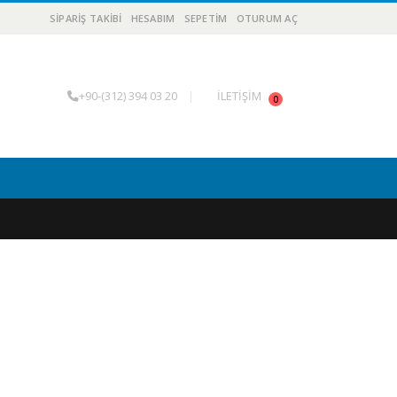
SIPARIŞ TAKIBI
HESABIM
SEPETIM
OTURUM AÇ
+90-(312) 394 03 20
|
İLETİŞİM
0