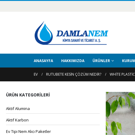
ANASAYFA
HAKKIMIZDA
ÜRÜNLER
KURUM
EV
RUTUBETE KESIN ÇÖZÜM NEDIR?
WHITE PLASTI
ÜRÜN KATEGORILERI
Aktif Alumina
Aktif Karbon
Ev Tipi Nem Alıcı Paketler