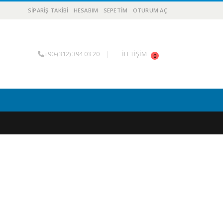
SIPARIŞ TAKIBI
HESABIM
SEPETIM
OTURUM AÇ
+90-(312) 394 03 20
|
İLETİŞİM
0
D