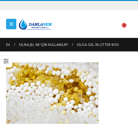
0
EV
SILIKA JEL NE İÇIN KULLANILIR?
SILICA GEL IN LITTER BOX