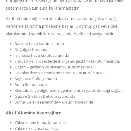
Kompresörlerde, sıvı içinde nem almada ve kuru hava istenilen
sistemlerde uzun süre kullanılmaktadır.
Aktif alümina diğer kurutuculara nazaran daha yüksek bağıl
nemlerde kurutma prosesine başlar. Doymuş gaz veya sıvı
akımlarının dinamik kurutulmasında özellikle tavsiye edilir.
Basınçlı hava kurutucularda
Doğalgaz Kurutma
Isıtmasız hava kurutucularında
Endüstriyel proseslerde inorganik gazların kurutulmasında,
Organik gazların ve sıvıların kurutulmasında,
Havalandırma sistemlerinde hava kurutucu olarak,
Soğutucu Saflaştırmada
Suda flor tutmada
Klor tutucu ve diğer özel uygulamalarda yatak desteği sağlar.
Gaz ve Sıvıların Dehidrasyonunda
Sülfür Geri Kazanımında – Claus Prosesinde
Aktif Alumina Avantajları:
Yüksek nem tutma kapasitesi
Yüksek kimyasal saflıkta