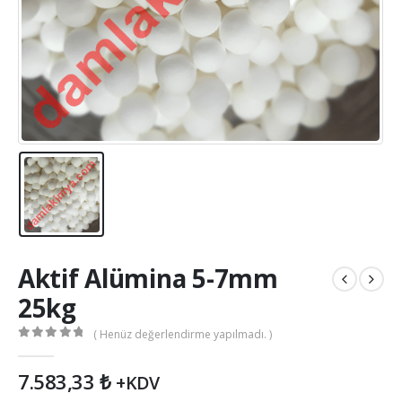
Aktif Alümina 5-7mm
25kg
( Henüz değerlendirme yapılmadı. )
0
out of 5
7.583,33
₺
+KDV