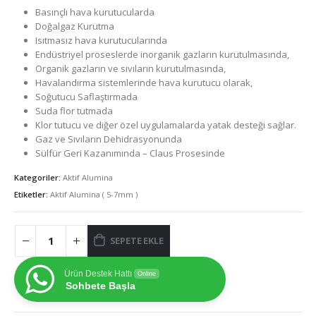
Basınçlı hava kurutucularda
Doğalgaz Kurutma
Isıtmasız hava kurutucularında
Endüstriyel proseslerde inorganik gazların kurutulmasında,
Organik gazların ve sıvıların kurutulmasında,
Havalandırma sistemlerinde hava kurutucu olarak,
Soğutucu Saflaştırmada
Suda flor tutmada
Klor tutucu ve diğer özel uygulamalarda yatak desteği sağlar.
Gaz ve Sıvıların Dehidrasyonunda
Sülfür Geri Kazanımında – Claus Prosesinde
Kategoriler:
Aktif Alumina
Etiketler:
Aktif Alumina ( 5-7mm )
SEPETE EKLE
Ürün Destek Hattı
Online
Sohbete Başla