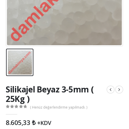
Silikajel Beyaz 3-5mm (
25Kg )
( Henüz değerlendirme yapılmadı. )
0
out of 5
8.605,33
₺
+KDV