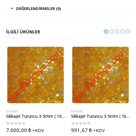
DEĞERLENDIRMELER (0)
İLGILI ÜRÜNLER
SILIKAJEL
SILIKAJEL
SI
Silikajel Turuncu 3-5mm ( 10kg )
Silikajel Turuncu 3-5mm ( 1kg )
S
0
5 üzerinden
0
5 üzerinden
0
7.000,00
₺
991,67
₺
6
+KDV
+KDV