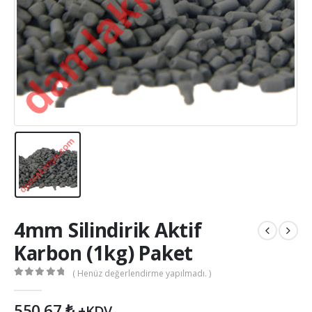
4mm Silindirik Aktif
Karbon (1kg) Paket
( Henüz değerlendirme yapılmadı. )
0
out of 5
550,67
₺
+KDV