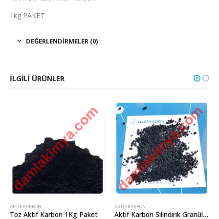
1kg PAKET
DEĞERLENDIRMELER (0)
İLGILI ÜRÜNLER
AKTIF KARBON
AKTIF KARBON
Aktif Karbon Silindirik Granül 1-3mm (16kg) Paket
Granül Aktif Karbon (1kg) Paket ( 8x30Mesh) / (0,60mm-2,38mm)