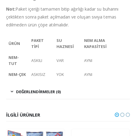
Not:
Paket içeriği tamamen bitip ağırlığı kadar su buharını
çektikten sonra paket açılmadan ve oluşan sıvıya temas
edilmeden ürün çöpe atılmalıdır.
PAKET
SU
NEM ALMA
ÜRÜN
TİPİ
HAZNESİ
KAPASİTESİ
NEM-
ASKILI
VAR
AYNI
TUT
NEM-ÇEK
ASKISIZ
YOK
AYNI
DEĞERLENDIRMELER (0)
İLGILI ÜRÜNLER