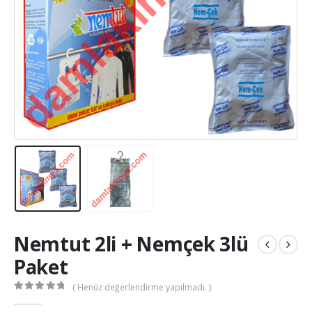
Nemtut 2li + Nemçek 3lü
Paket
( Henüz değerlendirme yapılmadı. )
0
out of 5