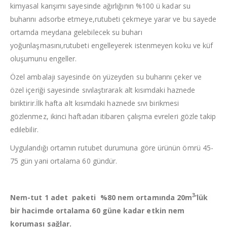
kimyasal karışımı sayesinde ağırlığının %100 ü kadar su
buharını adsorbe etmeye,rutubeti çekmeye yarar ve bu sayede
ortamda meydana gelebilecek su buharı
yoğunlaşmasını,rutubeti engelleyerek istenmeyen koku ve küf
oluşumunu engeller.
Özel ambalajı sayesinde ön yüzeyden su buharını çeker ve
özel içeriği sayesinde sıvılaştırarak alt kısımdaki haznede
biriktirir.İlk hafta alt kısımdaki haznede sıvı birikmesi
gözlenmez, ikinci haftadan itibaren çalışma evreleri gözle takip
edilebilir.
Uygulandığı ortamın rutubet durumuna göre ürünün ömrü 45-
75 gün yani ortalama 60 gündür.
3
Nem-tut 1 adet paketi %80 nem ortamında 20m
’lük
bir hacimde ortalama 60 güne kadar etkin nem
koruması sağlar.