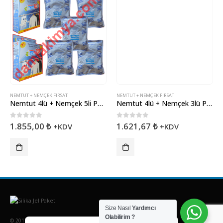
NEMTUT + NEMÇEK FIRSAT
NEMTUT + NEMÇEK FIRSAT
Nemtut 4lü + Nemçek 5li Paket
Nemtut 4lü + Nemçek 3lü Paket
0
5 üzerinden
0
5 üzerinden
1.855,00
₺
1.621,67
₺
+KDV
+KDV
Size Nasıl
Yardımcı
Olabilirim ?
© 2016. Damla Kimya - Tüm Hakları Saklıdır