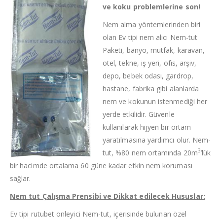
ve koku problemlerine son!
Nem alma yöntemlerinden biri
olan Ev tipi nem alıcı Nem-tut
Paketi, banyo, mutfak, karavan,
otel, tekne, iş yeri, ofis, arşiv,
depo, bebek odası, gardrop,
hastane, fabrika gibi alanlarda
nem ve kokunun istenmediği her
yerde etkilidir. Güvenle
kullanılarak hijyen bir ortam
yaratılmasına yardımcı olur. Nem-
3
tut, %80 nem ortamında 20m
’lük
bir hacimde ortalama 60 güne kadar etkin nem koruması
sağlar.
Nem tut Çalışma Prensibi ve Dikkat edilecek Hususlar:
Ev tipi rutubet önleyici Nem-tut, içerisinde bulunan özel