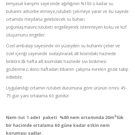
kimyasal karışımı sayesinde ağırlığının %100 ü kadar su
buharını adsorbe etmeye,rutubeti çekmeye yarar ve bu sayede
ortamda meydana gelebilecek su buharı
yoğunlaşmasını,rutubeti engelleyerek istenmeyen koku ve küf
oluşumunu engeller.
Özel ambalajı sayesinde ön yüzeyden su buharını çeker ve
özel içeriği sayesinde sıvılaştırarak alt kısımdaki haznede
biriktirir.İlk hafta alt kısımdaki haznede sıvı birikmesi
gözlenmez, ikinci haftadan itibaren çalışma evreleri gözle takip
edilebilir.
Uygulandığı ortamın rutubet durumuna göre ürünün ömrü 45-
75 gün yani ortalama 60 gündür.
3
Nem-tut 1 adet paketi %80 nem ortamında 20m
’lük
bir hacimde ortalama 60 güne kadar etkin nem
koruması sağlar.