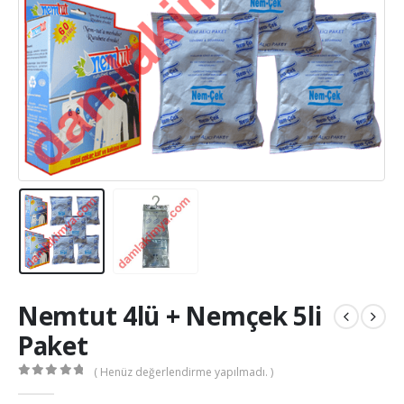
Nemtut 4lü + Nemçek 5li
Paket
( Henüz değerlendirme yapılmadı. )
0
out of 5