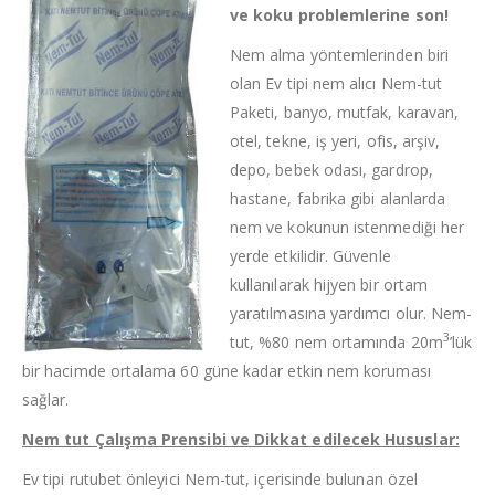
ve koku problemlerine son!
Nem alma yöntemlerinden biri
olan Ev tipi nem alıcı Nem-tut
Paketi, banyo, mutfak, karavan,
otel, tekne, iş yeri, ofis, arşiv,
depo, bebek odası, gardrop,
hastane, fabrika gibi alanlarda
nem ve kokunun istenmediği her
yerde etkilidir. Güvenle
kullanılarak hijyen bir ortam
yaratılmasına yardımcı olur. Nem-
3
tut, %80 nem ortamında 20m
’lük
bir hacimde ortalama 60 güne kadar etkin nem koruması
sağlar.
Nem tut Çalışma Prensibi ve Dikkat edilecek Hususlar:
Ev tipi rutubet önleyici Nem-tut, içerisinde bulunan özel