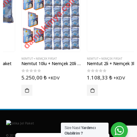
NEMTUT + NEMÇEK FIRSAT
NEMTUT + NEMÇEK FIRSAT
Nemtut 10lu + Nemçek 20li Paket
Nemtut 2li + Nemçek 3lü Paket
0
5 üzerinden
0
5 üzerinden
5.250,00
₺
1.108,33
₺
+KDV
+KDV
Size Nasıl
Yardımcı
Olabilirim ?
© 2016. Damla Kimya - Tüm Hakları Saklıdır