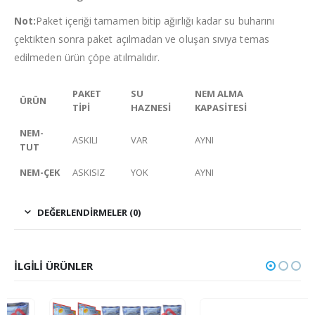
Not:
Paket içeriği tamamen bitip ağırlığı kadar su buharını
çektikten sonra paket açılmadan ve oluşan sıvıya temas
edilmeden ürün çöpe atılmalıdır.
PAKET
SU
NEM ALMA
ÜRÜN
TİPİ
HAZNESİ
KAPASİTESİ
NEM-
ASKILI
VAR
AYNI
TUT
NEM-ÇEK
ASKISIZ
YOK
AYNI
DEĞERLENDIRMELER (0)
İLGILI ÜRÜNLER