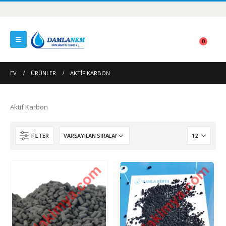
0
EV
ÜRÜNLER
AKTIF KARBON
Aktif Karbon
FILTER