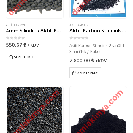
AKTIF KARBON
AKTIF KARBON
4mm Silindirik Aktif Karbon (1kg) Paket
Aktif Karbon Silindirik Granül 1-3mm (16kg) Paket
0
5 üzerinden
0
5 üzerinden
550,67
₺
+KDV
Aktif Karbon Silindirik Granül 1-
3mm (16kg) Paket
SEPETE EKLE
2.800,00
₺
+KDV
SEPETE EKLE