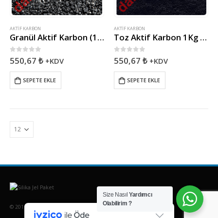
AKTIF KARBON
AKTIF KARBON
Granül Aktif Karbon (1kg) Paket ( 8x30Mesh) / (0,60mm-2,38mm)
Toz Aktif Karbon 1Kg Paket
0
5 üzerinden
0
5 üzerinden
550,67
₺
550,67
₺
+KDV
+KDV
SEPETE EKLE
SEPETE EKLE
Size Nasıl
Yardımcı
Olabilirim ?
© 2016. Damla Kimya - Tüm Hakları Saklıdır