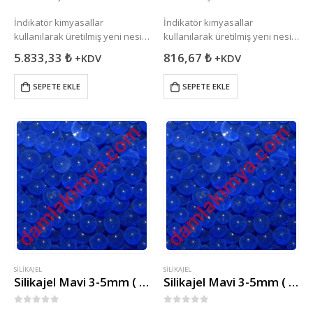
İndikatör kimyasallar
İndikatör kimyasallar
kullanılarak üretilmiş yeni nesil
kullanılarak üretilmiş yeni nesil
Silikajel ürünüdür. Yapısında
Silikajel ürünüdür. Yapısında
5.833,33
₺
816,67
₺
+KDV
+KDV
bulunan indikatör ( Gösterde )
bulunan indikatör ( Gösterde )
sayesinde havadan nem
sayesinde havadan nem
SEPETE EKLE
SEPETE EKLE
aldıkça başlangıç rengi olan
aldıkça başlangıç rengi olan
mavi pembeye döner.
mavi pembeye döner.
SILIKAJEL
SILIKAJEL
Silikajel Mavi 3-5mm ( 25Kg )
Silikajel Mavi 3-5mm ( 5kg )
0
5 üzerinden
0
5 üzerinden