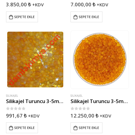
0
5 üzerinden
0
5 üzerinden
3.850,00
₺
7.000,00
₺
+KDV
+KDV
SEPETE EKLE
SEPETE EKLE
SILIKAJEL
SILIKAJEL
Silikajel Turuncu 3-5mm ( 1kg )
Silikajel Turuncu 3-5mm ( 25kg )
0
5 üzerinden
0
5 üzerinden
991,67
₺
12.250,00
₺
+KDV
+KDV
SEPETE EKLE
SEPETE EKLE