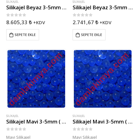
SILIKAJEL
SILIKAJEL
Silikajel Beyaz 3-5mm ( 25Kg )
Silikajel Beyaz 3-5mm ( 5Kg )
0
5 üzerinden
0
5 üzerinden
8.605,33
₺
2.741,67
₺
+KDV
+KDV
SEPETE EKLE
SEPETE EKLE
SILIKAJEL
SILIKAJEL
Silikajel Mavi 3-5mm ( 10Kg )
Silikajel Mavi 3-5mm ( 1kg )
0
5 üzerinden
0
5 üzerinden
Mavi Silikajel
Mavi Silikajel