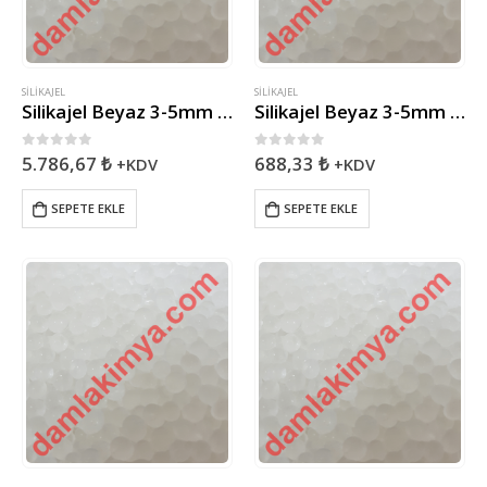
SILIKAJEL
SILIKAJEL
Silikajel Beyaz 3-5mm ( 10Kg )
Silikajel Beyaz 3-5mm ( 1Kg )
0
5 üzerinden
0
5 üzerinden
5.786,67
₺
688,33
₺
+KDV
+KDV
SEPETE EKLE
SEPETE EKLE