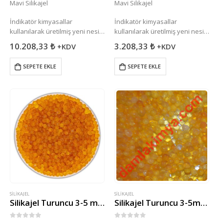
Mavi Silikajel
Mavi Silikajel
İndikatör kimyasallar
İndikatör kimyasallar
kullanılarak üretilmiş yeni nesil
kullanılarak üretilmiş yeni nesil
Silikajel ürünüdür. Yapısında
Silikajel ürünüdür. Yapısında
10.208,33
₺
3.208,33
₺
+KDV
+KDV
bulunan indikatör ( Gösterde )
bulunan indikatör ( Gösterde )
sayesinde havadan nem
sayesinde havadan nem
SEPETE EKLE
SEPETE EKLE
aldıkça başlangıç rengi olan
aldıkça başlangıç rengi olan
mavi pembeye döner.
mavi pembeye döner.
SILIKAJEL
SILIKAJEL
Silikajel Turuncu 3-5 mm ( 5kg )
Silikajel Turuncu 3-5mm ( 10kg )