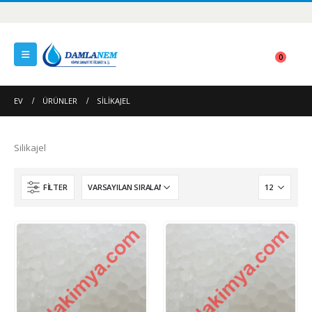
0
EV
ÜRÜNLER
SILIKAJEL
Silikajel
FILTER